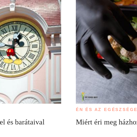
ÉN ÉS AZ EGÉSZSÉG
l és barátaival
Miért éri meg házhoz