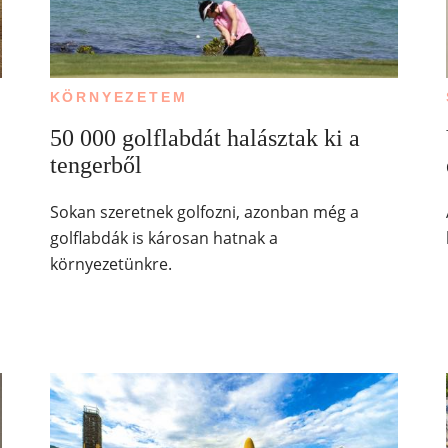
KÖRNYEZETEM
50 000 golflabdát halásztak ki a
tengerből
Sokan szeretnek golfozni, azonban még a
golflabdák is károsan hatnak a
környezetünkre.