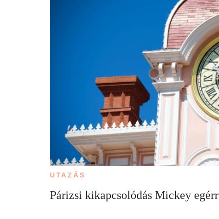
UTAZÁS
Párizsi kikapcsolódás Mickey egérre