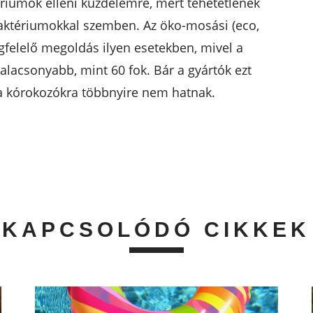
riumok elleni küzdelemre, mert tehetetlenek
baktériumokkal szemben. Az öko-mosási (eco,
elelő megoldás ilyen esetekben, mivel a
alacsonyabb, mint 60 fok. Bár a gyártók ezt
 a kórokozókra többnyire nem hatnak.
KAPCSOLÓDÓ CIKKEK