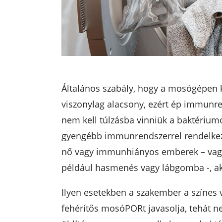
Általános szabály, hogy a mosógépen k
viszonylag alacsony, ezért ép immunr
nem kell túlzásba vinniük a baktérium
gyengébb immunrendszerrel rendelkező
nő vagy immunhiányos emberek – vagy h
például hasmenés vagy lábgomba -, ak
Ilyen esetekben a szakember a színes 
fehérítős mosóPORt javasolja, tehát n