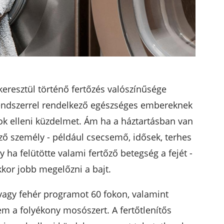
eresztül történő fertőzés valószínűsége
endszerrel rendelkező egészséges embereknek
ok elleni küzdelmet. Ám ha a háztartásban van
 személy - például csecsemő, idősek, terhes
a felütötte valami fertőző betegség a fejét -
kor jobb megelőzni a bajt.
vagy fehér programot 60 fokon, valamint
em a folyékony mosószert. A fertőtlenítős