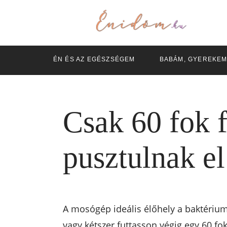
ÉN ÉS AZ EGÉSZSÉGEM
BABÁM, GYEREKE
Csak 60 fok f
pusztulnak e
A mosógép ideális élőhely a baktérium
vagy kétszer futtasson végig egy 60 f