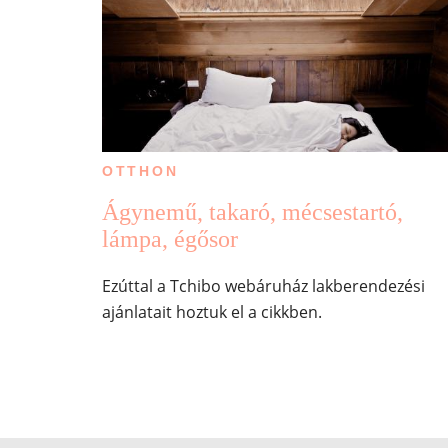
OTTHON
Ágynemű, takaró, mécsestartó,
lámpa, égősor
Ezúttal a Tchibo webáruház lakberendezési
ajánlatait hoztuk el a cikkben.