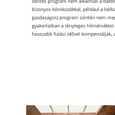
öblítés program nem alkalmas a bakté
bizonyos kórokozókkal, például a bél
gazdaságos) program szintén nem megf
gyakorlatban a tényleges hőmérséklet 
hosszabb futási idővel kompenzálják,