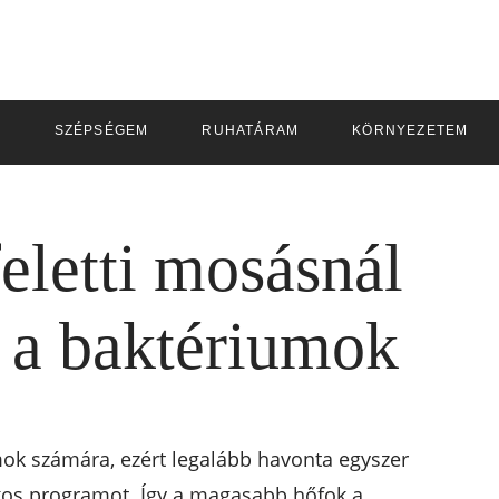
M
SZÉPSÉGEM
RUHATÁRAM
KÖRNYEZETEM
eletti mosásnál
l a baktériumok
ok számára, ezért legalább havonta egyszer
okos programot. Így a magasabb hőfok a