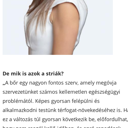
De mik is azok a striák?
„
A bőr egy nagyon fontos szerv, amely megóvja
szervezetünket számos kellemetlen egészségügyi
problémától. Képes gyorsan felépülni és
alkalmazkodni testünk térfogat-növekedéséhez is. H
ez a változás túl gyorsan következik be, előfordulhat