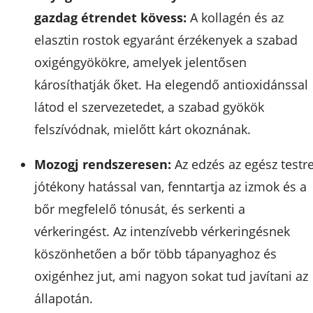
gazdag étrendet kövess:
A kollagén és az
elasztin rostok egyaránt érzékenyek a szabad
oxigéngyökökre, amelyek jelentősen
károsíthatják őket. Ha elegendő antioxidánssal
látod el szervezetedet, a szabad gyökök
felszívódnak, mielőtt kárt okoznának.
Mozogj rendszeresen:
Az edzés az egész testr
jótékony hatással van, fenntartja az izmok és a
bőr megfelelő tónusát, és serkenti a
vérkeringést. Az intenzívebb vérkeringésnek
köszönhetően a bőr több tápanyaghoz és
oxigénhez jut, ami nagyon sokat tud javítani az
állapotán.