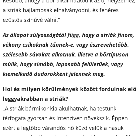
Később, ahogy a bőr alkalmazkodik az új helyzethez,
a striák hajlamosak elhalványodni, és fehéres
ezüstös színűvé válni.”
Az állapot súlyosságától függ, hogy a striák finom,
vékony csíkoknak tűnnek-e, vagy észrevehetőbb,
szélesebb sávokat alkotnak, illetve a bőrtípuson
múlik, hogy simább, laposabb felületűek, vagy
kiemelkedő dudorokként jelennek meg.
Hol és milyen körülmények között fordulnak el
leggyakrabban a striák?
„A striák bármikor kialakulhatnak, ha testünk
térfogata gyorsan és intenzíven növekszik. Éppen
ezért a legtöbb várandós nő küzd velük a hasuk