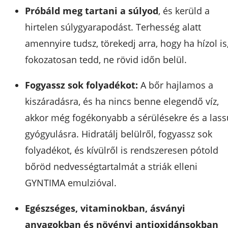
Próbáld meg tartani a súlyod
, és kerüld a
hirtelen súlygyarapodást. Terhesség alatt
amennyire tudsz, törekedj arra, hogy ha hízol is
fokozatosan tedd, ne rövid időn belül.
Fogyassz sok folyadékot:
A bőr hajlamos a
kiszáradásra, és ha nincs benne elegendő víz,
akkor még fogékonyabb a sérülésekre és a lass
gyógyulásra. Hidratálj belülről, fogyassz sok
folyadékot, és kívülről is rendszeresen pótold
bőröd nedvességtartalmát a striák elleni
GYNTIMA emulzióval.
Egészséges, vitaminokban, ásványi
anyagokban és növényi antioxidánsokban