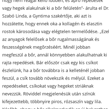
hogy nem reagál kellő időben, és apró repedések
vagy hegek alakulnak ki a bőr felületén”- árulta el Dr
Szabó Linda, a Gyntima szakértője, aki azt is
hozzátette, hogy ennek oka a kollagén és elasztin
rostok károsodása vagy elégtelen termelődése. „Eze
az anyagok felelősek a bőr rugalmasságának és
feszességének megőrzéséért. Minél jobban
megfeszül a bőr, annál könnyebben alakulhatnak ki
rajta repedések. Bár először csak egy kis csíkot
észlelünk, ha a bőr továbbra is a kelleténél jobban
feszül, a csík tovább növekszik és mélyül. Ezeket a
repedéseket, csíkokat vagy hegeket striáknak
nevezzük. Röviddel megjelenésük után színük
kifejezettebb, többnyire piros, rózsaszín vagy lila.