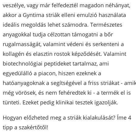
veszélye, vagy már felfedeztél magadon néhányat,
akkor a Gyntima striák elleni emulzió használata
ideális megoldás lehet számodra. Természetes
anyagokkal tudja célzottan támogatni a bőr
rugalmasságát, valamint védeni és serkenteni a
kollagén és elasztin rostok képződését. Valamint
biotechnológiai peptideket tartalmaz, ami
egyedülálló a piacon, hiszen ezeknek a
hatóanyagoknak a segítségével a friss striákat - ami
még vörösek, és nem fehéredtek ki - a termék el is
tünteti. Ezeket pedig klinikai tesztek igazolják.
Hogyan előzheted meg a striák kialakulását? Íme 4
tipp a szakértőtől!