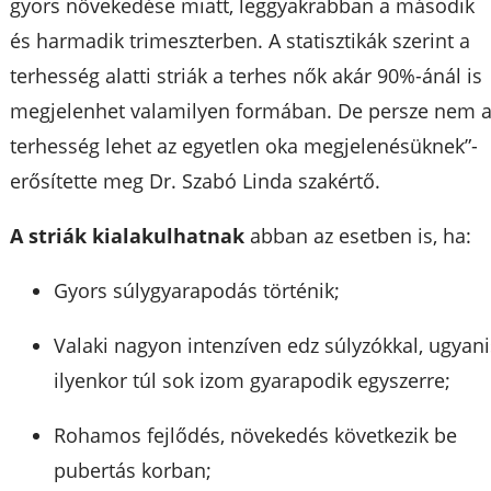
gyors növekedése miatt, leggyakrabban a második
és harmadik trimeszterben. A statisztikák szerint a
terhesség alatti striák a terhes nők akár 90%-ánál is
megjelenhet valamilyen formában. De persze nem 
terhesség lehet az egyetlen oka megjelenésüknek”-
erősítette meg Dr. Szabó Linda szakértő.
A striák kialakulhatnak
abban az esetben is, ha:
Gyors súlygyarapodás történik;
Valaki nagyon intenzíven edz súlyzókkal, ugyani
ilyenkor túl sok izom gyarapodik egyszerre;
Rohamos fejlődés, növekedés következik be
pubertás korban;