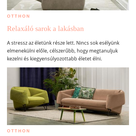
OTTHON
Relaxáló sarok a lakásban
A stressz az életünk része lett. Nincs sok esélyünk
elmenekülni előle, célszerűbb, hogy megtanuljuk
kezelni és kiegyensúlyozottabb életet élni.
OTTHON