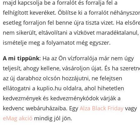
majd kapcsolja be a forralót és forralja fel a
felhígított keveréket. Öblítse ki a forralót néhányszor
esetleg forraljon fel benne újra tiszta vizet. Ha elsőr
nem sikerült, eltávolítani a vízkövet maradéktalanul,
ismételje meg a folyamatot még egyszer.
A mi tippünk
: Ha az Ön vízforralója már nem úgy
teljesít, ahogy kellene, vásároljon újat. És ha szeretn
az új darabhoz olcsón hozzájutni, ne felejtsen
ellátogatni a kuplio.hu oldalra, ahol hihetetlen
kedvezmények és kedvezménykódok várják a
kedvenc webáruházaiba. Egy
Alza Black Friday
vagy
eMag akció
mindig jól jön.