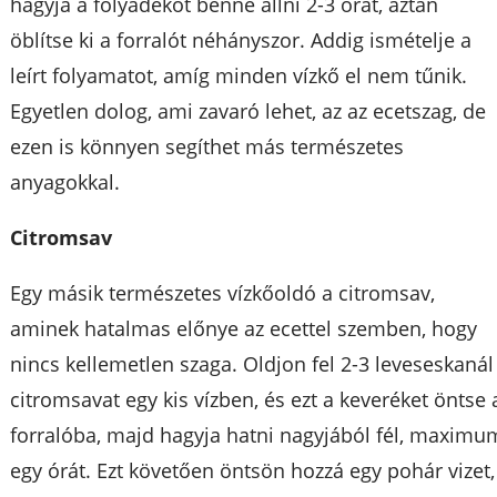
hagyja a folyadékot benne állni 2-3 órát, aztán
öblítse ki a forralót néhányszor. Addig ismételje a
leírt folyamatot, amíg minden vízkő el nem tűnik.
Egyetlen dolog, ami zavaró lehet, az az ecetszag, de
ezen is könnyen segíthet más természetes
anyagokkal.
Citromsav
Egy másik természetes vízkőoldó a citromsav,
aminek hatalmas előnye az ecettel szemben, hogy
nincs kellemetlen szaga. Oldjon fel 2-3 leveseskanál
citromsavat egy kis vízben, és ezt a keveréket öntse 
forralóba, majd hagyja hatni nagyjából fél, maximu
egy órát. Ezt követően öntsön hozzá egy pohár vizet,