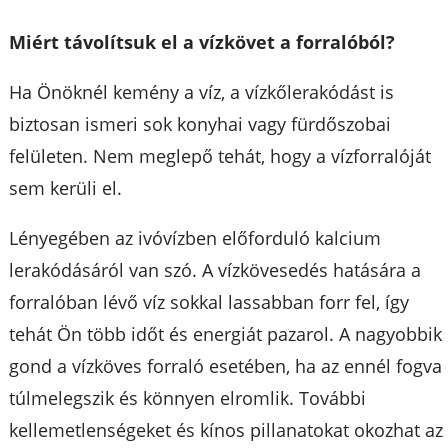
Miért távolítsuk el a vízkövet a forralóból?
Ha Önöknél kemény a víz, a vízkőlerakódást is
biztosan ismeri sok konyhai vagy fürdőszobai
felületen. Nem meglepő tehát, hogy a vízforralóját
sem kerüli el.
Lényegében az ivóvízben előforduló kalcium
lerakódásáról van szó. A vízkövesedés hatására a
forralóban lévő víz sokkal lassabban forr fel, így
tehát Ön több időt és energiát pazarol. A nagyobbik
gond a vízköves forraló esetében, ha az ennél fogva
túlmelegszik és könnyen elromlik. További
kellemetlenségeket és kínos pillanatokat okozhat az