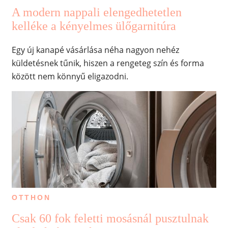
A modern nappali elengedhetetlen
kelléke a kényelmes ülőgarnitúra
Egy új kanapé vásárlása néha nagyon nehéz
küldetésnek tűnik, hiszen a rengeteg szín és forma
között nem könnyű eligazodni.
OTTHON
Csak 60 fok feletti mosásnál pusztulnak