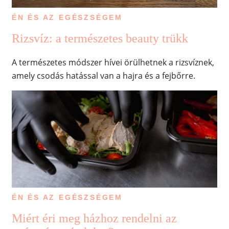
ÉN ÉS AZ EGÉSZSÉGEM
Rizsvíz: a természetes beauty trükk
A természetes módszer hívei örülhetnek a rizsvíznek,
amely csodás hatással van a hajra és a fejbőrre.
ÉN ÉS AZ EGÉSZSÉGEM
Miért éri meg házhoz rendelni az