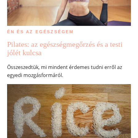
ÉN ÉS AZ EGÉSZSÉGEM
Pilates: az egészségmegőrzés és a testi
jólét kulcsa
Összeszedtük, mi mindent érdemes tudni erről az
egyedi mozgásformáról.