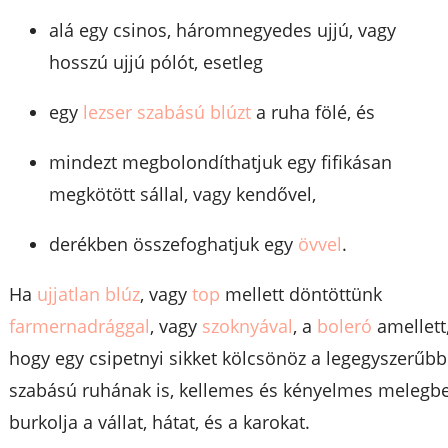
alá egy csinos, háromnegyedes ujjú, vagy
hosszú ujjú pólót, esetleg
egy
lezser szabású blúzt
a ruha fölé, és
mindezt megbolondíthatjuk egy fifikásan
megkötött sállal, vagy kendővel,
derékben összefoghatjuk egy
övvel
.
Ha
ujjatlan blúz
, vagy
top
mellett döntöttünk
farmernadrággal
, vagy
szoknyával
, a
boleró
amellett
hogy egy csipetnyi sikket kölcsönöz a legegyszerűbb
szabású ruhának is, kellemes és kényelmes melegb
burkolja a vállat, hátat, és a karokat.