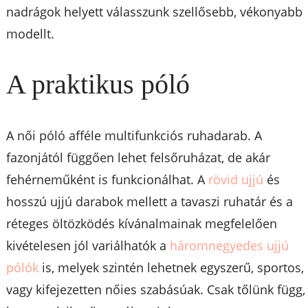
nadrágok helyett válasszunk szellősebb, vékonyabb
modellt.
A praktikus póló
A női póló afféle multifunkciós ruhadarab. A
fazonjától függően lehet felsőruházat, de akár
fehérneműként is funkcionálhat. A
rövid ujjú
és
hosszú ujjú darabok mellett a tavaszi ruhatár és a
réteges öltözködés kívánalmainak megfelelően
kivételesen jól variálhatók a
háromnegyedes ujjú
pólók
is, melyek szintén lehetnek egyszerű, sportos,
vagy kifejezetten nőies szabásúak. Csak tőlünk függ,