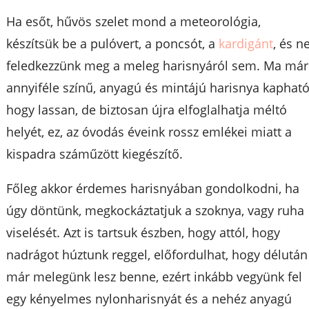
Ha esőt, hűvös szelet mond a meteorológia,
készítsük be a pulóvert, a poncsót, a
kardigánt
, és n
feledkezzünk meg a meleg harisnyáról sem. Ma már
annyiféle színű, anyagú és mintájú harisnya kapható
hogy lassan, de biztosan újra elfoglalhatja méltó
helyét, ez, az óvodás éveink rossz emlékei miatt a
kispadra száműzött kiegészítő.
Főleg akkor érdemes harisnyában gondolkodni, ha
úgy döntünk, megkockáztatjuk a szoknya, vagy ruha
viselését. Azt is tartsuk észben, hogy attól, hogy
nadrágot húztunk reggel, előfordulhat, hogy délután
már melegünk lesz benne, ezért inkább vegyünk fel
egy kényelmes nylonharisnyát és a nehéz anyagú