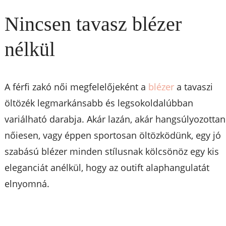
Nincsen tavasz blézer
nélkül
A férfi zakó női megfelelőjeként a
blézer
a tavaszi
öltözék legmarkánsabb és legsokoldalúbban
variálható darabja. Akár lazán, akár hangsúlyozottan
nőiesen, vagy éppen sportosan öltözködünk, egy jó
szabású blézer minden stílusnak kölcsönöz egy kis
eleganciát anélkül, hogy az outift alaphangulatát
elnyomná.