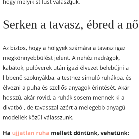
hogy melyik stílust választjuk.
Serken a tavasz, ébred a nő
Az biztos, hogy a hölgyek számára a tavasz igazi
megkönnyebbülést jelent. A nehéz nadrágok,
kabátok, pulóverek után igazi élvezet belebújni a
libbenő szoknyákba, a testhez simuló ruhákba, és
élvezni a puha és szellős anyagok érintését. Akár
hosszú, akár rövid, a ruhák sosem mennek ki a
divatból, de tavasszal azért a melegebb anyagú
modellek közül válasszunk.
Ha
ujjatlan ruha
mellett döntünk, vehetünk: