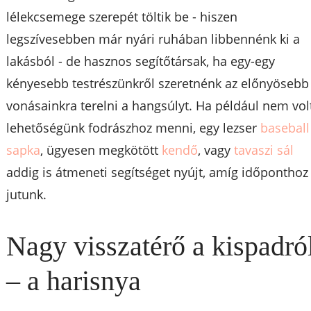
lélekcsemege szerepét töltik be - hiszen
legszívesebben már nyári ruhában libbennénk ki a
lakásból - de hasznos segítőtársak, ha egy-egy
kényesebb testrészünkről szeretnénk az előnyösebb
vonásainkra terelni a hangsúlyt. Ha például nem vol
lehetőségünk fodrászhoz menni, egy lezser
baseball
sapka
, ügyesen megkötött
kendő
, vagy
tavaszi sál
addig is átmeneti segítséget nyújt, amíg időponthoz
jutunk.
Nagy visszatérő a kispadró
– a harisnya