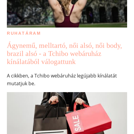
RUHATÁRAM
Ágynemű, melltartó, női alsó, női body,
brazil alsó - a Tchibo webáruház
kínálatából válogattunk
A cikkben, a Tchibo webáruház legújabb kínálatát
mutatjuk be.