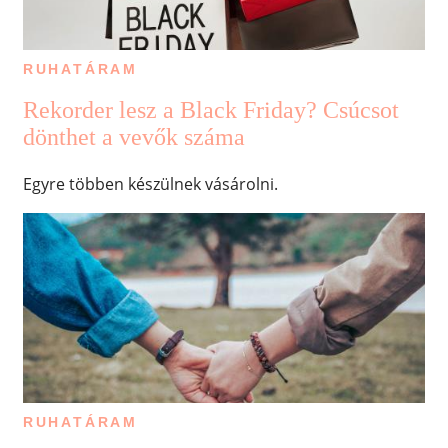
RUHATÁRAM
Rekorder lesz a Black Friday? Csúcsot
dönthet a vevők száma
Egyre többen készülnek vásárolni.
RUHATÁRAM