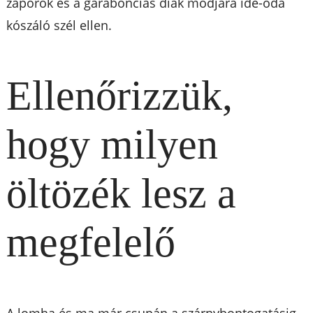
záporok és a garabonciás diák módjára ide-oda
kószáló szél ellen.
Ellenőrizzük,
hogy milyen
öltözék lesz a
megfelelő