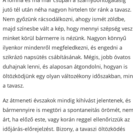
A lomha és ma már csupán a szárnybontogatásig
jutó tél után néha nagyon hirtelen tör ránk a tavasz.
Nem győzünk rácsodálkozni, ahogy ismét zöldbe,
majd színesbe vált a kép, hogy mennyi szépség vesz
minket körül bármerre is nézünk. Nagyon könnyű
ilyenkor mindenről megfeledkezni, és engedni a
szikrázó napsütés csábításának. Mégis, jobb óvatos
duhajnak lenni, és alaposan átgondolni, hogyan is
öltözködjünk egy olyan változékony időszakban, min
a tavasz.
Az átmeneti évszakok mindig kihívást jelentenek, és
bármennyire is megtöri a spontaneitás örömét, ne
árt, ha előző este, vagy korán reggel ellenőrizzük az
időjárás-előrejelzést. Bizony, a tavaszi öltözködés