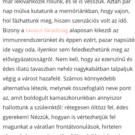
már lekívánkozik rólunk, és le is vesszük. Aztán pár
nap múlva kutatunk a memóriánkban, hogy vajon,
hol fázhattunk meg, hiszen szenzációs volt az idő.
Bizony a
tavaszi fáradtság
alaposan kikezdi az
immunrendszerünket és éppen ezért, pazar napsüté
ide vagy oda, ilyenkor sem feledkezhetünk meg az
elővigyázatosságról. Nem kell, hogy az ezerszínű és
édes illatú tavaszban nehéz nagykabátban talpaljuk
végig a várost hazafelé. Számos könnyedebb
alternatíva létezik, melynek összefoglaló neve pont
az, amit boldogult kamaszkorunkban annyiszor
hallottunk a szüleinktől: rétegesen öltözz fel, édes
gyerekem! Nézzük, hogyan is vértezhetjük fel
magunkat a váratlan frontátvonulások, hirtelen