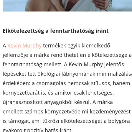
Elkötelezettség a fenntarthatóság iránt
A
Kevin Murphy
termékek egyik kiemelkedő
jellemzője a márka rendíthetetlen elkötelezettsége a
fenntarthatóság mellett. A Kevin Murphy jelentős
lépéseket tett ökológiai lábnyomának minimalizálás
érdekében: a csomagolás nemcsak stílusos, hanem
környezetbarát is, és amikor csak lehetséges,
újrahasznosított anyagokból készül. A márka
emellett számos környezetvédelmi kezdeményezést
is támogat, ami tükrözi elkötelezettségét a bolygóra
gyakorolt pozitív hatás iránt.