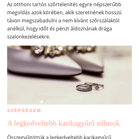
Az otthoni tartós szőrtelenítés egyre népszerűbb
megoldás azok körében, akik szeretnének hosszú
távon megszabadulni a nem kívánt szőrszálaktól
anélkül, hogy időt és pénzt áldoznának drága
szalonkezelésekre.
SZÉPSÉGEM
A legkedveltebb karikagyűrű stílusok
Összegyűjtöttük a legkedveltebb karikagyűrű