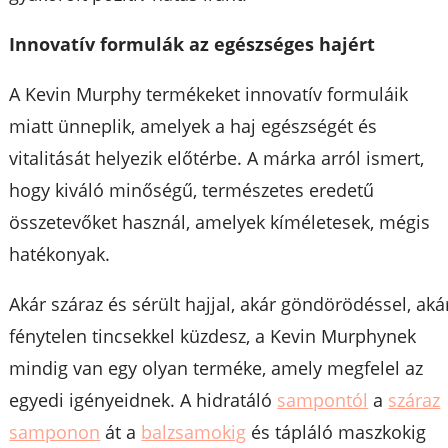
Innovatív formulák az egészséges hajért
A Kevin Murphy termékeket innovatív formuláik
miatt ünneplik, amelyek a haj egészségét és
vitalitását helyezik előtérbe. A márka arról ismert,
hogy kiváló minőségű, természetes eredetű
összetevőket használ, amelyek kíméletesek, mégis
hatékonyak.
Akár száraz és sérült hajjal, akár göndörödéssel, aká
fénytelen tincsekkel küzdesz, a Kevin Murphynek
mindig van egy olyan terméke, amely megfelel az
egyedi igényeidnek. A hidratáló
sampontól
a
száraz
samponon
át a
balzsamokig
és tápláló maszkokig