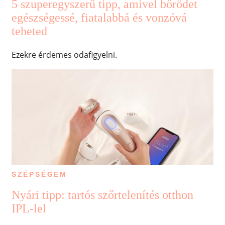
5 szuperegyszerű tipp, amivel bőrödet
egészségessé, fiatalabbá és vonzóvá
teheted
Ezekre érdemes odafigyelni.
SZÉPSÉGEM
Nyári tipp: tartós szőrtelenítés otthon
IPL-lel